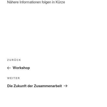
Nähere Informationen folgen in Kürze
Beitragsnavigation
Vorheriger
ZURÜCK
Beitrag
Workshop
Nächster
WEITER
Beitrag
Die Zukunft der Zusammenarbeit