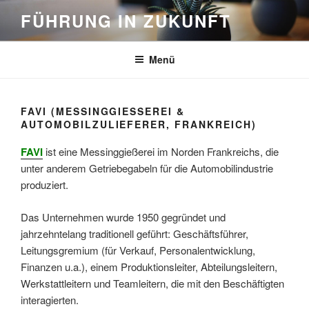
Zum
FÜHRUNG IN ZUKUNFT
Inhalt
springen
Menü
FAVI (MESSINGGIESSEREI & A
UTOMOBILZULIEFERER, FRANKREICH)
FAVI
ist eine Messinggießerei im Norden Frankreichs, die
unter anderem Getriebegabeln für die Automobilindustrie
produziert.
Das Unternehmen wurde 1950 gegründet und
jahrzehntelang traditionell geführt: Geschäftsführer,
Leitungsgremium (für Verkauf, Personalentwicklung,
Finanzen u.a.), einem Produktionsleiter, Abteilungsleitern,
Werkstattleitern und Teamleitern, die mit den Beschäftigten
interagierten.